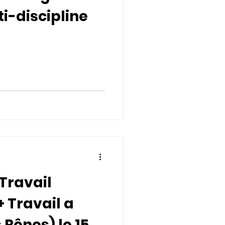
i-discipline
 Travail
 Travail a
 Rênes) le 15