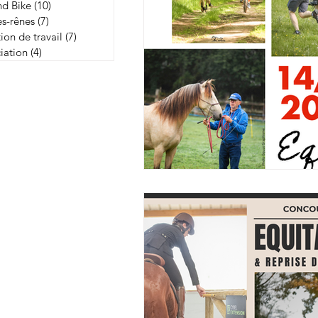
nd Bike
(10)
10 posts
s-rênes
(7)
7 posts
ion de travail
(7)
7 posts
iation
(4)
4 posts