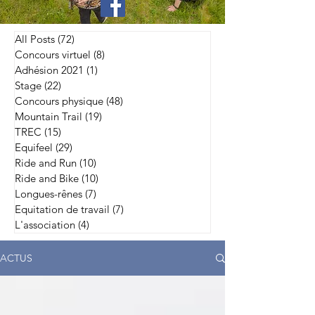
All Posts
(72)
72 posts
Concours virtuel
(8)
8 posts
Adhésion 2021
(1)
1 post
Stage
(22)
22 posts
Concours physique
(48)
48 posts
Mountain Trail
(19)
19 posts
TREC
(15)
15 posts
Equifeel
(29)
29 posts
Ride and Run
(10)
10 posts
Ride and Bike
(10)
10 posts
Longues-rênes
(7)
7 posts
Equitation de travail
(7)
7 posts
L'association
(4)
4 posts
ACTUS