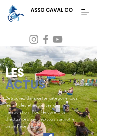
ASSO CAVAL GO
Evenements
Adhésion & licence
LES
ACTUS
Retrouvez dans cette catégorie tous
les articles et actualités de
l'association. Pour encore plus
d'actualités, rendez-vous sur notre
page Facebook.