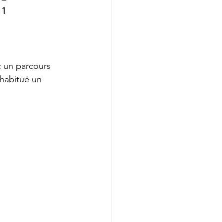
 1
c un parcours 
 habitué un 