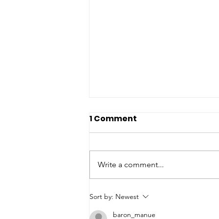
1 Comment
Write a comment...
Equifeel & TREC (spé.
Sort by:
Newest
ptv) le 28 juin
baron_manue