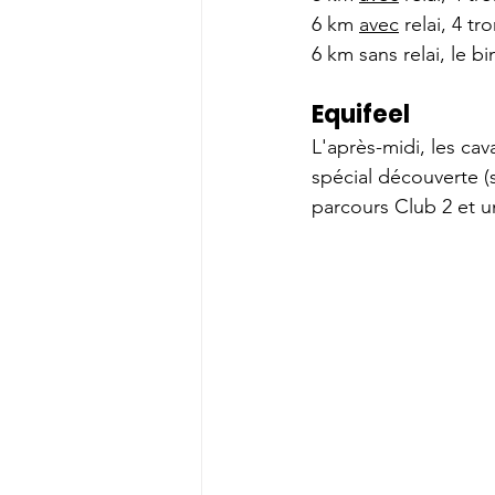
6 km 
avec
 relai, 4 t
6 km sans relai, le b
Equifeel 
L'après-midi, les cav
spécial découverte (s
parcours Club 2 et u