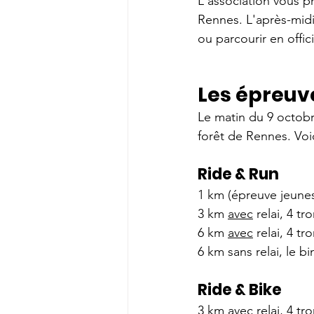
L'association vous p
Rennes. L'après-midi
ou parcourir en offic
Les épreuv
Le matin du 9 octobr
forêt de Rennes. Voic
Ride & Run
1 km (épreuve jeunes
3 km 
avec
 relai, 4 t
6 km 
avec
 relai, 4 t
6 km sans relai, le b
Ride & Bike
3 km 
avec
 relai, 4 t