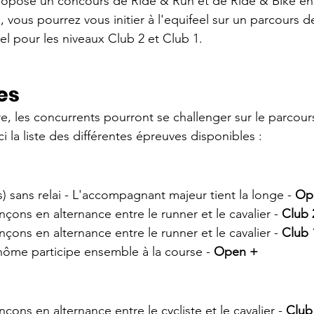
ropose un concours de Ride & Run et de Ride & Bike en 
, vous pourrez vous initier à l'equifeel sur un parcours 
iel pour les niveaux Club 2 et Club 1.
es
e, les concurrents pourront se challenger sur le parcours
i la liste des différentes épreuves disponibles :
) sans relai - L'accompagnant majeur tient la longe -
 Op
ronçons en alternance entre le runner et le cavalier - 
Club 
ronçons en alternance entre le runner et le cavalier - 
Club 
inôme participe ensemble à la course -
 Open +
ronçons en alternance entre le cycliste et le cavalier - 
Club