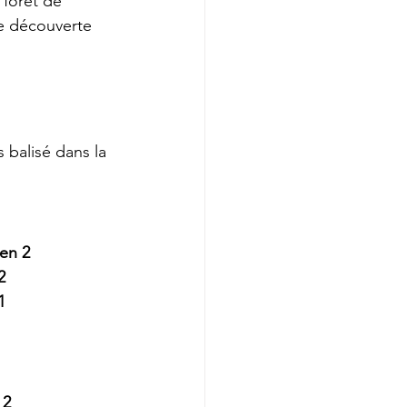
forêt de 
de découverte 
 balisé dans la 
en 2
2
1
 2