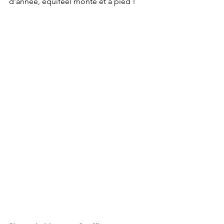
d'année, équifeel monté et à pied !