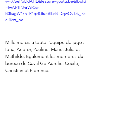
v=rXGePpDdAHE&feature=youtu.be&fbclid
=IwAR1P3nrWR5c-
B3kagW47nTR4qdGiuetflLcB-DqwOvT3v_75-
c-i4rzr_pc
Mille mercis à toute l'équipe de juge : 
Iona, Anoror, Pauline, Marie, Julia et 
Mathilde. Egalement les membres du 
bureau de Caval Go Aurélie, Cécile, 
Christian et Florence.
A bientôt pour le prochain événement 
virtuel !
Concours virtuel
Equifeel