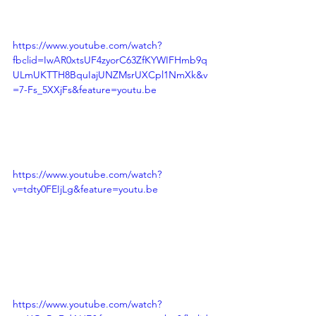
https://www.youtube.com/watch?
fbclid=IwAR0xtsUF4zyorC63ZfKYWIFHmb9q
ULmUKTTH8BquIajUNZMsrUXCpl1NmXk&v
=7-Fs_5XXjFs&feature=youtu.be
https://www.youtube.com/watch?
v=tdty0FEIjLg&feature=youtu.be
https://www.youtube.com/watch?