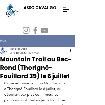
ASSO CAVAL GO
Evenements
Adhésion & licence
Post
caval go Asso
Jun 10, 2025
1 min read
Mountain Trail au Bec-
Rond (Thorigné-
Fouillard 35) le 6 juillet
On se retrouve pour un Mountain Trail 
à Thorigné-Fouillard le 6 juillet, du 
débutant aux plus confirmés, les 
parcours vont challenger la franchise 