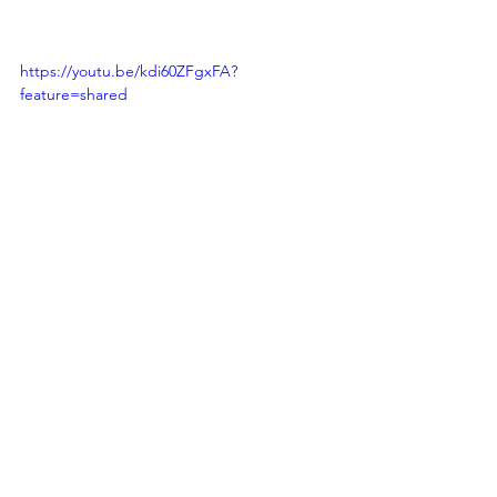
https://youtu.be/kdi60ZFgxFA?
feature=shared